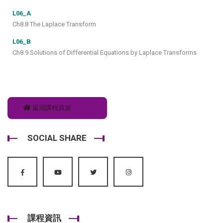
L06_A
Ch8.8 The Laplace Transform
L06_B
Ch8.9 Solutions of Differential Equations by Laplace Transforms
返回課程頁面
SOCIAL SHARE
課程資訊