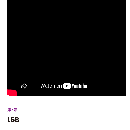
第2節
L6B