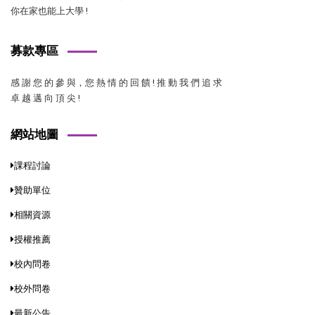
你在家也能上大學 !
募款專區
感 謝 您 的 參 與，您 熱 情 的 回 饋 ! 推 動 我 們 追 求
卓 越 邁 向 頂 尖 !
網站地圖
課程討論
贊助單位
相關資源
授權推薦
校內問卷
校外問卷
最新公告