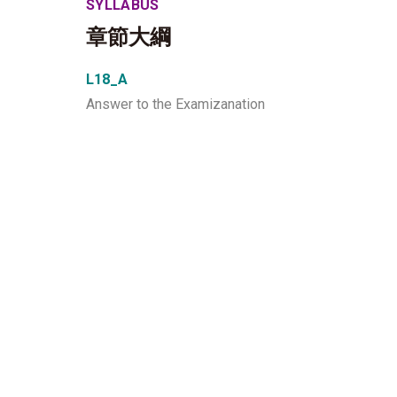
SYLLABUS
章節大綱
L18_A
Answer to the Examizanation