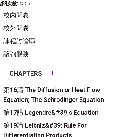
點閱次數:
4555
校內問卷
校外問卷
課程討論區
諮詢服務
CHAPTERS
第16講 The Diffusion or Heat Flow
Equation; The Schrodinger Equation
第17講 Legendre&#39;s Equation
第19講 Leibniz&#39; Rule For
Differentiating Products