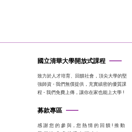
國立清華大學開放式課程
致力於人才培育、回饋社會，頂尖大學的堅
強師資 - 我們無償提供，充實縝密的優質課
程 - 我們免費上傳，讓你在家也能上大學 !
募款專區
感 謝 您 的 參 與，您 熱 情 的 回 饋 ! 推 動