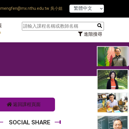
【7/31】1
mengfen@mx.nthu.edu.tw 吳小姐
源
n
進階搜尋
返回課程頁面
SOCIAL SHARE