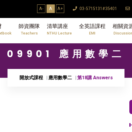
A-
A
A+
03-5715131#35401
材
師資團隊
清華講座
全英語課程
相關資
xtbook
Teachers
NTHU Lecture
EMI
Discussio
09901 應用數學二
開放式課程
應用數學二
第18講 Answers