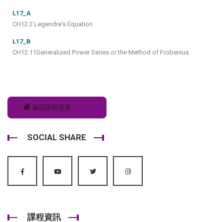
L17_A
CH12.2 Legendre's Equation
L17_B
CH12.11Generalized Power Series or the Method of Frobenius
返回課程頁面
SOCIAL SHARE
課程資訊