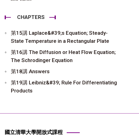
CHAPTERS
第15講 Laplace&#39;s Equation; Steady-
State Temperature in a Rectangular Plate
第16講 The Diffusion or Heat Flow Equation;
The Schrodinger Equation
第18講 Answers
第19講 Leibniz&#39; Rule For Differentiating
Products
國立清華大學開放式課程