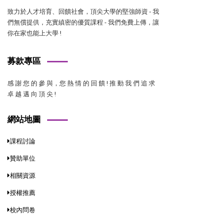
致力於人才培育、回饋社會，頂尖大學的堅強師資 - 我
們無償提供，充實縝密的優質課程 - 我們免費上傳，讓
你在家也能上大學 !
募款專區
感 謝 您 的 參 與，您 熱 情 的 回 饋 ! 推 動 我 們 追 求
卓 越 邁 向 頂 尖 !
網站地圖
課程討論
贊助單位
相關資源
授權推薦
校內問卷