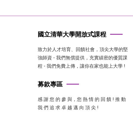
國立清華大學開放式課程
致力於人才培育、回饋社會，頂尖大學的堅
強師資 - 我們無償提供，充實縝密的優質課
程 - 我們免費上傳，讓你在家也能上大學 !
募款專區
感 謝 您 的 參 與，您 熱 情 的 回 饋 ! 推 動
我 們 追 求 卓 越 邁 向 頂 尖 !