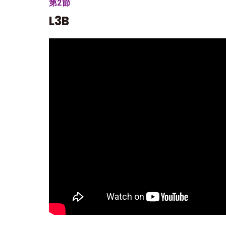
第2節
L3B