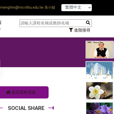
【7/31】114學年度第
mengfen@mx.nthu.edu.tw 吳小姐
源
n
進階搜尋
返回課程頁面
SOCIAL SHARE