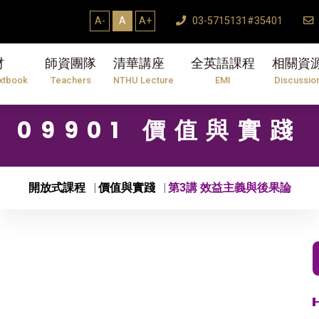
A-
A
A+
03-5715131#35401
材
師資團隊
清華講座
全英語課程
相關資
xtbook
Teachers
NTHU Lecture
EMI
Discussio
09901 價值與實踐
開放式課程
價值與實踐
第3講 效益主義與後果論