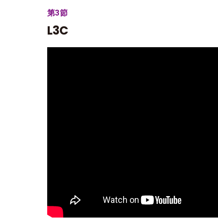
第3節
L3C