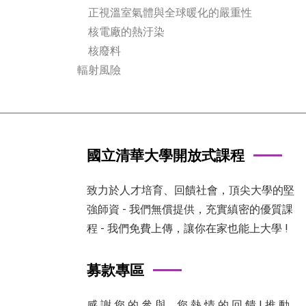
正視溫室氣體與全球暖化的嚴重性
核電廠的熱汙染
核廢料
輻射風險
國立清華大學開放式課程
致力於人才培育、回饋社會，頂尖大學的堅
強師資 - 我們無償提供，充實縝密的優質課
程 - 我們免費上傳，讓你在家也能上大學 !
募款專區
感 謝 您 的 參 與，您 熱 情 的 回 饋 ! 推 動