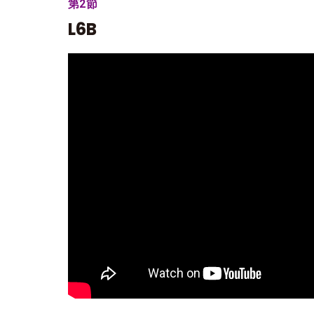
第2節
L6B