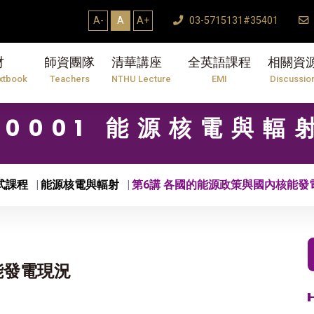
A-
A
A+
03-5715131#35401
材
師資團隊
清華講座
全英語課程
相關資
xtbook
Teachers
NTHU Lecture
EMI
Discussio
10001 能源核電與輻
式課程
能源核電與輻射
第6講 各國的能源政策與國內核能發
能發電現況