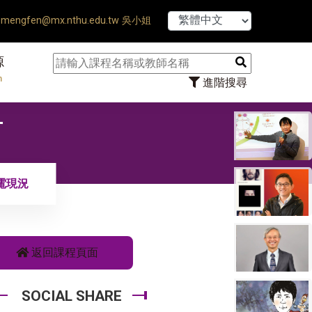
【7/31】114學年
mengfen@mx.nthu.edu.tw 吳小姐
源
n
進階搜尋
射
電現況
返回課程頁面
SOCIAL SHARE