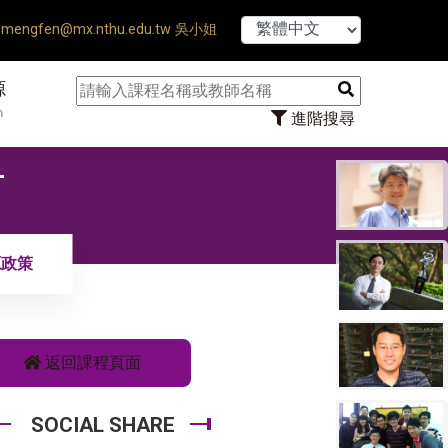
【7/31】114學年
mengfen@mx.nthu.edu.tw 吳小姐
源
n
進階搜尋
射
源政策
返回課程頁面
SOCIAL SHARE