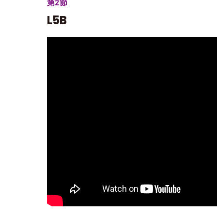
第2節
L5B