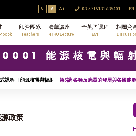
A-
A
A+
03-5715131#35401
材
師資團隊
清華講座
全英語課程
相關資
xtbook
Teachers
NTHU Lecture
EMI
Discussio
10001 能源核電與輻
式課程
能源核電與輻射
第5講 各種反應器的發展與各國能
能源政策