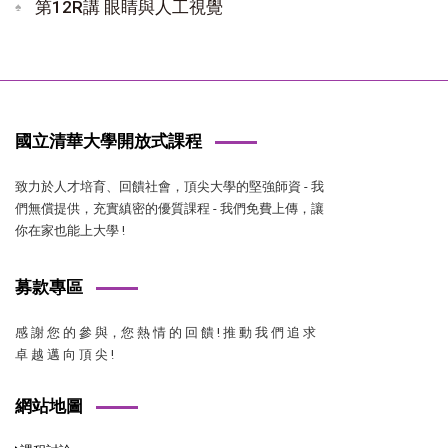
第12R講 眼睛與人工視覺
國立清華大學開放式課程
致力於人才培育、回饋社會，頂尖大學的堅強師資 - 我
們無償提供，充實縝密的優質課程 - 我們免費上傳，讓
你在家也能上大學 !
募款專區
感 謝 您 的 參 與，您 熱 情 的 回 饋 ! 推 動 我 們 追 求
卓 越 邁 向 頂 尖 !
網站地圖