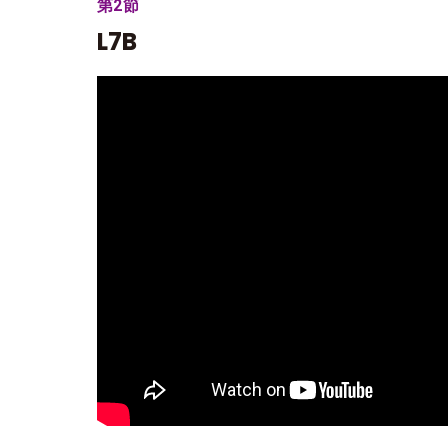
第2節
L7B