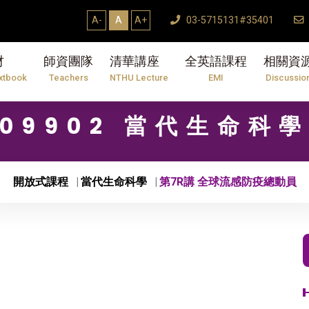
A-
A
A+
03-5715131#35401
材
師資團隊
清華講座
全英語課程
相關資
xtbook
Teachers
NTHU Lecture
EMI
Discussio
09902 當代生命科
開放式課程
當代生命科學
第7R講 全球流感防疫總動員