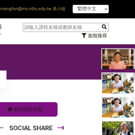
【7/31】114
mengfen@mx.nthu.edu.tw 吳小姐
源
n
進階搜尋
學
返回課程頁面
SOCIAL SHARE