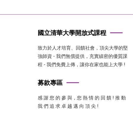
國立清華大學開放式課程
致力於人才培育、回饋社會，頂尖大學的堅
強師資 - 我們無償提供，充實縝密的優質課
程 - 我們免費上傳，讓你在家也能上大學 !
募款專區
感 謝 您 的 參 與，您 熱 情 的 回 饋 ! 推 動
我 們 追 求 卓 越 邁 向 頂 尖 !