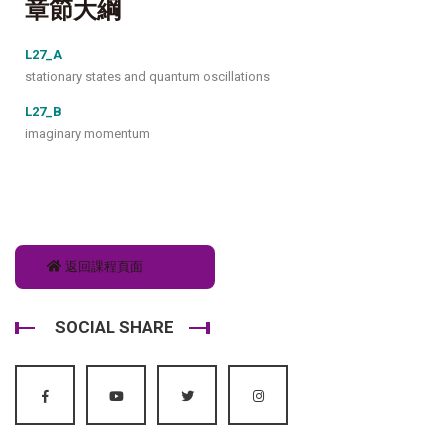
章節大綱
L27_A
stationary states and quantum oscillations
L27_B
imaginary momentum
返回課程頁面
SOCIAL SHARE