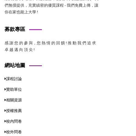
們無償提供，充實縝密的優質課程 - 我們免費上傳，讓
你在家也能上大學 !
募款專區
感 謝 您 的 參 與，您 熱 情 的 回 饋 ! 推 動 我 們 追 求
卓 越 邁 向 頂 尖 !
網站地圖
課程討論
贊助單位
相關資源
授權推薦
校內問卷
校外問卷