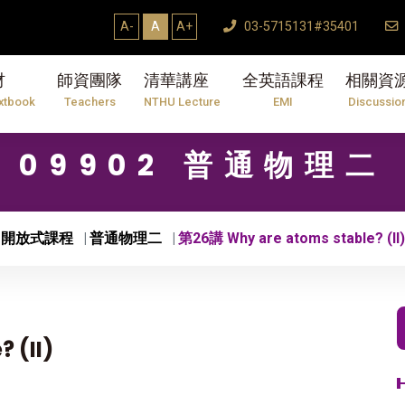
A-
A
A+
03-5715131#35401
材
師資團隊
清華講座
全英語課程
相關資
xtbook
Teachers
NTHU Lecture
EMI
Discussio
09902 普通物理二
開放式課程
普通物理二
第26講 Why are atoms stable? (II)
 (II)