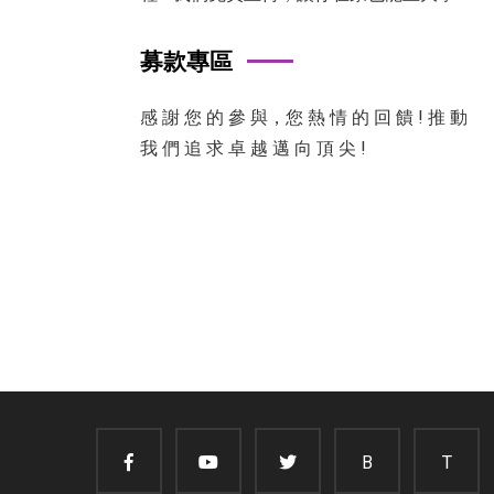
募款專區
感 謝 您 的 參 與，您 熱 情 的 回 饋 ! 推 動
我 們 追 求 卓 越 邁 向 頂 尖 !
B
T