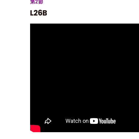
第2節
L26B