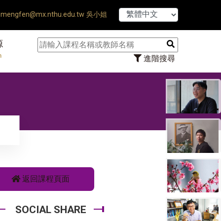
【7/31】114學年
mengfen@mx.nthu.edu.tw 吳小姐
源
n
進階搜尋
返回課程頁面
SOCIAL SHARE