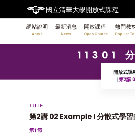
國立清華大學開放式課程
網站說明
最新消息
開放課程
熱門教
About
News
Open Course
Popular Te
1130
開放式課
第2講 
TITLE
第2講 02 Example I 分散
第1節