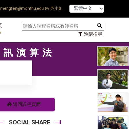
【7/31】114學
mengfen@mx.nthu.edu.tw 吳小姐
源
n
進階搜尋
通訊演算法
返回課程頁面
SOCIAL SHARE