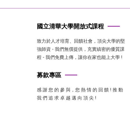
國立清華大學開放式課程
致力於人才培育、回饋社會，頂尖大學的堅
強師資 - 我們無償提供，充實縝密的優質課
程 - 我們免費上傳，讓你在家也能上大學 !
募款專區
感 謝 您 的 參 與，您 熱 情 的 回 饋 ! 推 動
我 們 追 求 卓 越 邁 向 頂 尖 !