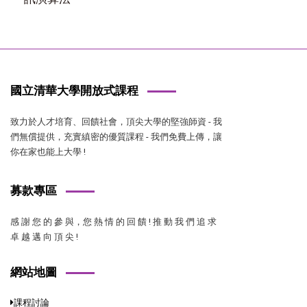
國立清華大學開放式課程
致力於人才培育、回饋社會，頂尖大學的堅強師資 - 我
們無償提供，充實縝密的優質課程 - 我們免費上傳，讓
你在家也能上大學 !
募款專區
感 謝 您 的 參 與，您 熱 情 的 回 饋 ! 推 動 我 們 追 求
卓 越 邁 向 頂 尖 !
網站地圖
課程討論