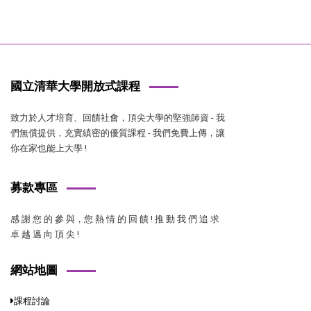
國立清華大學開放式課程
致力於人才培育、回饋社會，頂尖大學的堅強師資 - 我
們無償提供，充實縝密的優質課程 - 我們免費上傳，讓
你在家也能上大學 !
募款專區
感 謝 您 的 參 與，您 熱 情 的 回 饋 ! 推 動 我 們 追 求
卓 越 邁 向 頂 尖 !
網站地圖
課程討論