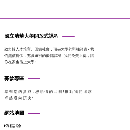
國立清華大學開放式課程
致力於人才培育、回饋社會，頂尖大學的堅強師資 - 我
們無償提供，充實縝密的優質課程 - 我們免費上傳，讓
你在家也能上大學 !
募款專區
感 謝 您 的 參 與，您 熱 情 的 回 饋 ! 推 動 我 們 追 求
卓 越 邁 向 頂 尖 !
網站地圖
課程討論