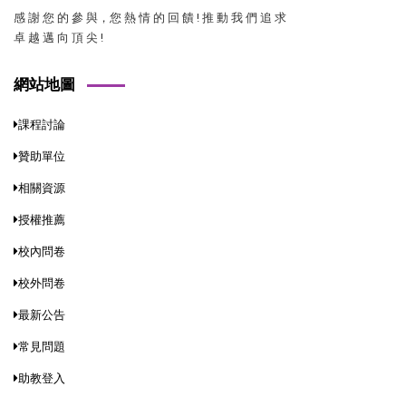
感 謝 您 的 參 與，您 熱 情 的 回 饋 ! 推 動 我 們 追 求
卓 越 邁 向 頂 尖 !
網站地圖
課程討論
贊助單位
相關資源
授權推薦
校內問卷
校外問卷
最新公告
常見問題
助教登入