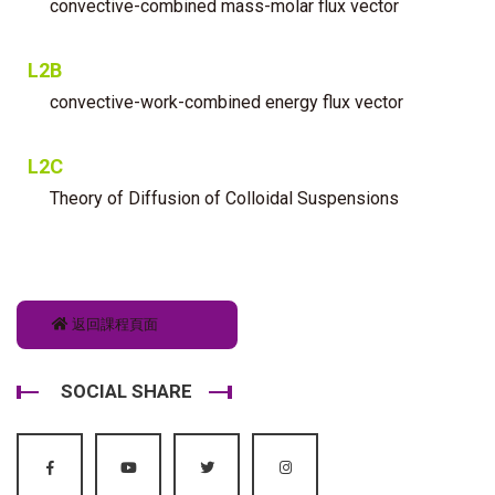
convective-combined mass-molar flux vector
L2B
convective-work-combined energy flux vector
L2C
Theory of Diffusion of Colloidal Suspensions
返回課程頁面
SOCIAL SHARE