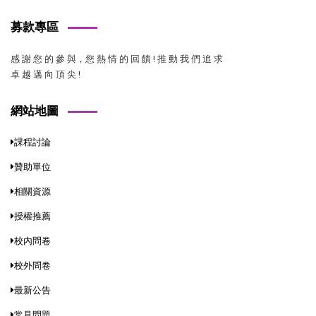
募款專區
感 謝 您 的 參 與，您 熱 情 的 回 饋 ! 推 動 我 們 追 求
卓 越 邁 向 頂 尖 !
網站地圖
課程討論
贊助單位
相關資源
授權推薦
校內問卷
校外問卷
最新公告
常見問題