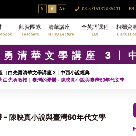
A-
A
A+
03-5715131#35401
材
師資團隊
清華講座
全英語課程
相關資
xtbook
Teachers
NTHU Lecture
EMI
Discussio
白先勇清華文學講座 3
程
白先勇清華文學講座 3〡中西小說經典
R講 白先勇教授｜臺灣的憂鬱 - 陳映真小說與臺灣60年代文學
 - 陳映真小說與臺灣60年代文學