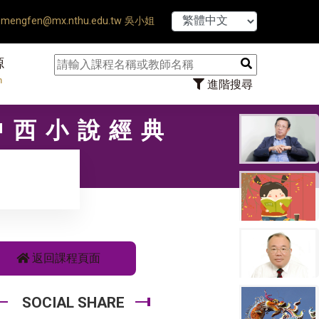
【7/31】114學
mengfen@mx.nthu.edu.tw 吳小姐
源
n
進階搜尋
〡中西小說經典
返回課程頁面
SOCIAL SHARE