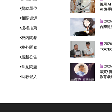
善用 A
贊助單位
AI 幫手
相關資源
2026
台灣開
授權推薦
校內問卷
2026
校外問卷
TOC
最新公告
2026
常見問題
恭賀!
助教登入
教育卓