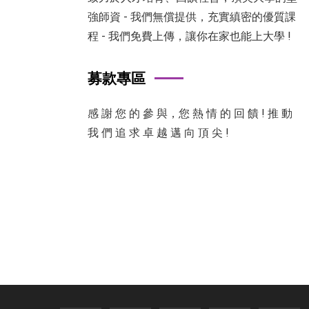
強師資 - 我們無償提供，充實縝密的優質課
程 - 我們免費上傳，讓你在家也能上大學 !
募款專區
感 謝 您 的 參 與，您 熱 情 的 回 饋 ! 推 動
我 們 追 求 卓 越 邁 向 頂 尖 !