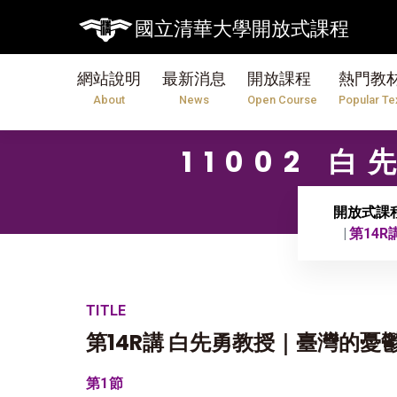
國立清華大學開放式課程
網站說明
最新消息
開放課程
熱門教
About
News
Open Course
Popular Te
11002 
開放式課
第14
TITLE
第14R講 白先勇教授｜臺灣的憂鬱
第1節