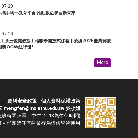
-07-28
EC攜手均一教育平台 推動數位學習新未來
-07-28
 資工系王俊堯教授工程數學開放式課程｜榮獲2025臺灣開放
越獎OCW組特優!!
More
資料安全政策
|
個人資料保護政策
mengfen@mx.nthu.edu.tw 吳小姐
(請於上班時間來電，中午12-13為午休時間)
D. 本網站所有內容嚴禁任何商業行為僅供學術使用