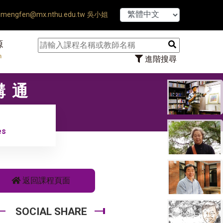
【7/31】114學
mengfen@mx.nthu.edu.tw 吳小姐
源
n
進階搜尋
溝通
es
返回課程頁面
SOCIAL SHARE