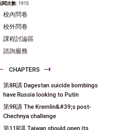
點閱次數:
1915
校內問卷
校外問卷
課程討論區
諮詢服務
CHAPTERS
第8R講 Dagestan suicide bombings
have Russia looking to Putin
第9R講 The Kremlin&#39;s post-
Chechnya challenge
第11R講 Taiwan should open its