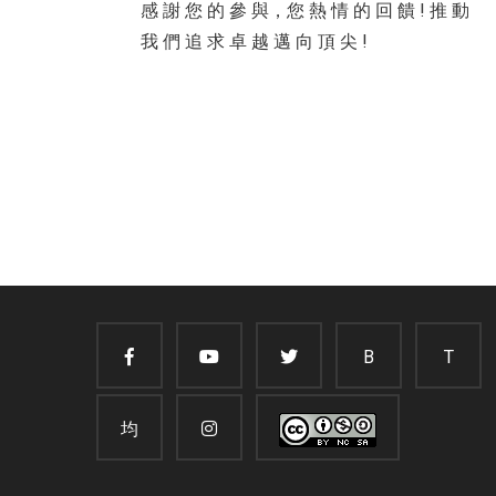
感 謝 您 的 參 與，您 熱 情 的 回 饋 ! 推 動
我 們 追 求 卓 越 邁 向 頂 尖 !
B
T
均