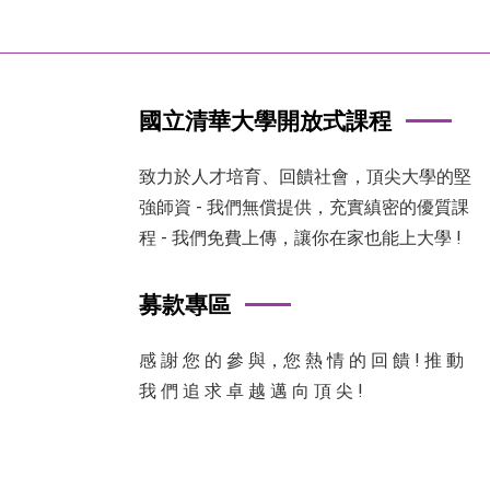
國立清華大學開放式課程
致力於人才培育、回饋社會，頂尖大學的堅
強師資 - 我們無償提供，充實縝密的優質課
程 - 我們免費上傳，讓你在家也能上大學 !
募款專區
感 謝 您 的 參 與，您 熱 情 的 回 饋 ! 推 動
我 們 追 求 卓 越 邁 向 頂 尖 !