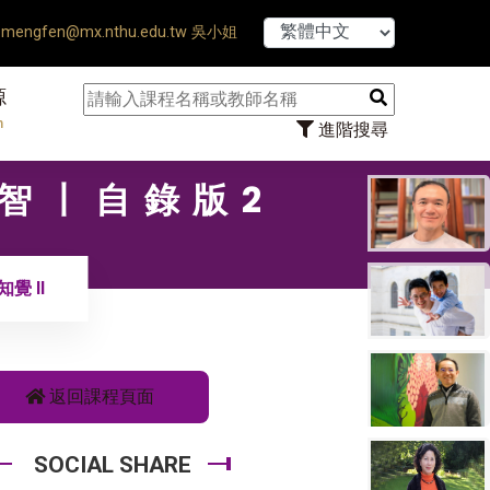
【7/31】11
mengfen@mx.nthu.edu.tw 吳小姐
源
n
進階搜尋
心智〡自錄版2
覺 II
返回課程頁面
SOCIAL SHARE