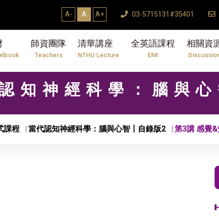
A-
A
A+
03-5715131#35401
材
師資團隊
清華講座
全英語課程
相關資
xtbook
Teachers
NTHU Lecture
EMI
Discussio
當代認知神經科學：腦與
式課程
當代認知神經科學：腦與心智〡自錄版2
第3講 感覺&知