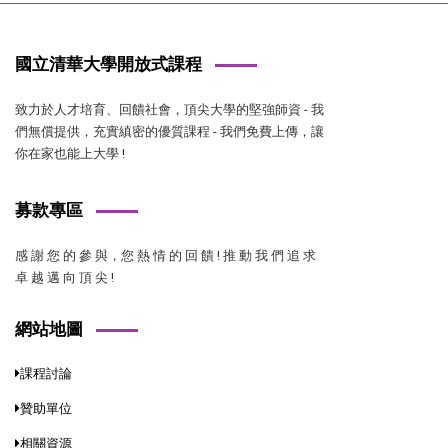
國立清華大學開放式課程
致力於人才培育、回饋社會，頂尖大學的堅強師資 - 我
們無償提供，充實縝密的優質課程 - 我們免費上傳，讓
你在家也能上大學 !
募款專區
感 謝 您 的 參 與，您 熱 情 的 回 饋 ! 推 動 我 們 追 求
卓 越 邁 向 頂 尖 !
網站地圖
課程討論
贊助單位
相關資源