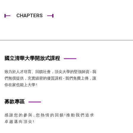
CHAPTERS
國立清華大學開放式課程
致力於人才培育、回饋社會，頂尖大學的堅強師資 - 我
們無償提供，充實縝密的優質課程 - 我們免費上傳，讓
你在家也能上大學 !
募款專區
感 謝 您 的 參 與，您 熱 情 的 回 饋 ! 推 動 我 們 追 求
卓 越 邁 向 頂 尖 !