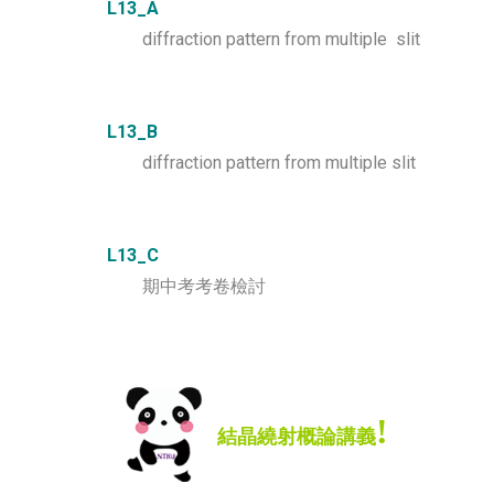
L13_A
diffraction pattern from multiple slit
L13_B
diffraction pattern from
multiple
slit
L13_C
期中考考卷檢討
!
結晶繞射概論講義