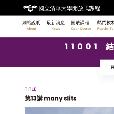
國立清華大學開放式課程
網站說明
最新消息
開放課程
熱門教
About
News
Open Course
Popular Te
11001
TITLE
第13講 many slits