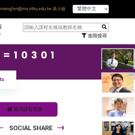
【7/31】114學
mengfen@mx.nthu.edu.tw 吳小姐
源
n
進階搜尋
=10301
ts
返回課程頁面
SOCIAL SHARE