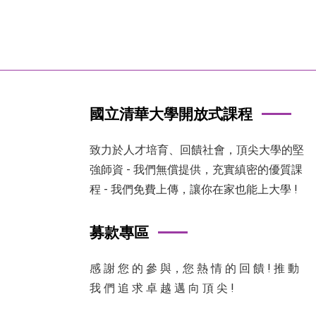
國立清華大學開放式課程
致力於人才培育、回饋社會，頂尖大學的堅
強師資 - 我們無償提供，充實縝密的優質課
程 - 我們免費上傳，讓你在家也能上大學 !
募款專區
感 謝 您 的 參 與，您 熱 情 的 回 饋 ! 推 動
我 們 追 求 卓 越 邁 向 頂 尖 !