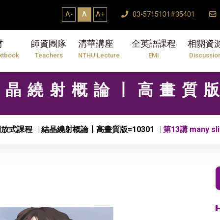
A-
A
A+
03-5715131#35401
材
師資團隊
清華講座
全英語課程
相關資
xtbook
Teachers
NTHU Lecture
EMI
Discussio
 結晶繞射概論〡高畫質版
開放式課程
結晶繞射概論〡高畫質版=10301
第13講 many sli