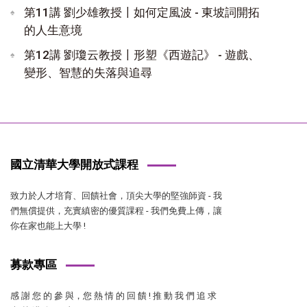
第11講 劉少雄教授〡如何定風波 - 東坡詞開拓
的人生意境
第12講 劉瓊云教授〡形塑《西遊記》 - 遊戲、
變形、智慧的失落與追尋
國立清華大學開放式課程
致力於人才培育、回饋社會，頂尖大學的堅強師資 - 我
們無償提供，充實縝密的優質課程 - 我們免費上傳，讓
你在家也能上大學 !
募款專區
感 謝 您 的 參 與，您 熱 情 的 回 饋 ! 推 動 我 們 追 求