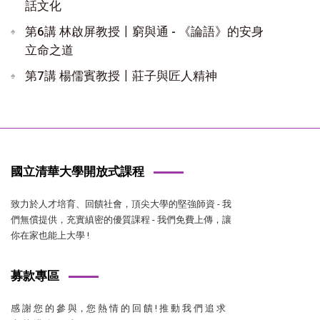
話文化
第6講 林啟屏教授〡窮與通 - 《論語》的安身
立命之道
第7講 楊儒賓教授〡莊子與匠人精神
國立清華大學開放式課程
致力於人才培育、回饋社會，頂尖大學的堅強師資 - 我
們無償提供，充實縝密的優質課程 - 我們免費上傳，讓
你在家也能上大學 !
募款專區
感 謝 您 的 參 與，您 熱 情 的 回 饋 ! 推 動 我 們 追 求