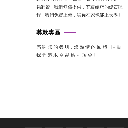
強師資 - 我們無償提供，充實縝密的優質課
程 - 我們免費上傳，讓你在家也能上大學 !
募款專區
感 謝 您 的 參 與，您 熱 情 的 回 饋 ! 推 動
我 們 追 求 卓 越 邁 向 頂 尖 !