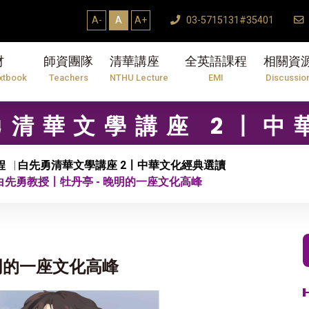
A-
A
A+
03-5715131#35401
材
師資團隊
清華講座
全英語課程
相關資
xtbook
Teachers
NTHU Lecture
EMI
Discussio
先勇清華文學講座 2〡
程
白先勇清華文學講座 2〡中華文化經典選讀
 白先勇教授〡牡丹亭 - 晚明的一座文化高峰
晚明的一座文化高峰