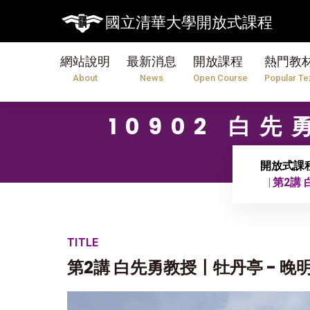
國立清華大學開放式課程
網站說明
最新消息
開放課程
熱門教
About
News
Open Course
Popular Te
10902 白
開放式課
第2講
TITLE
第2講 白先勇教授〡牡丹亭 - 