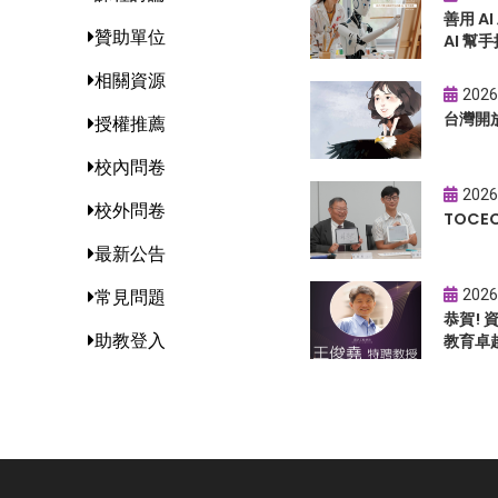
善用 A
贊助單位
AI 幫手
相關資源
2026
台灣開
授權推薦
校內問卷
2026
校外問卷
TOC
最新公告
2026
常見問題
恭賀!
助教登入
教育卓