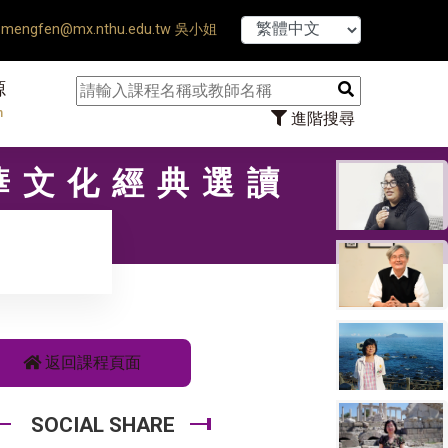
【7/31】114學年
mengfen@mx.nthu.edu.tw 吳小姐
源
n
進階搜尋
中華文化經典選讀
返回課程頁面
SOCIAL SHARE