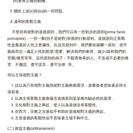
(iv)要有正確的動機。
3. 關於上述(ii)與(iii)的一些問題。
4. 溫和的客觀主義
不堅持有絕對的道德原則，我們可以有一些初步的原則(prima facie
principles)：一些一般(但不是絕對)有效的行動原則。道德原則之客觀
性是奠基於人性之普遍性。在這些原則中，我們要依循哪一原則，視乎
脈絡而定---滿足人性的慾望/需要、解決我們的衝突、減少/緩和我們的
苦難/痛苦等等。這些原則的例子：不殺害無辜的人、不造成不必要的痛
苦、不撒謊、遵守諾言；遵守法律…等。
何以主張相對主義？
1. 誤以為只有相對主義與絕對主義兩個選項；放棄後者意味著必得主
張前者。
2. 以為主張客觀主義會蘊含道德原則是某種先驗必然的真理，
3. 文化相對主義之興起，使人以為道德沒有客觀性。
4. 在西方，宗教之沒落似乎有助於道德相對主義的興起。
5. 主張道德的客觀性似乎意味著立場不夠中立。
(二) 效益主義(utilitarianism)