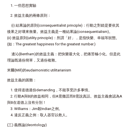
1. 一些思想實驗
2. 效益主義的兩條原則：
(i) 結果論的原則(consequentialist principle)：行動之對錯是要依其
後果之好壞來衡量。效益主義是一種結果論(consequentialism)。
(ii) 效益原則(utility principle)：所謂「好」，是指快樂、幸福等狀態。
(如：The greatest happiness for the greatest number.)
邊沁(Bentham)的效益主義：把快樂最大化，把痛苦極小化。但是此
理論既過份簡單，又過份複雜。
米爾(Mill)的eudaimonistic utilitarianism
效益主義的困難：
1. 使得道德過份demanding，不能享受許多事情。
2. 行動A與B的效益相同，但A需撒謊而B需說真話。效益主義會認為A
與B在道德上沒有分別！
3. Williams：Jim殺Indian之例。
4. 違反正義之例：取人器官以救人。
(三) 義務論(deontology)