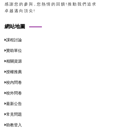
感 謝 您 的 參 與，您 熱 情 的 回 饋 ! 推 動 我 們 追 求
卓 越 邁 向 頂 尖 !
網站地圖
課程討論
贊助單位
相關資源
授權推薦
校內問卷
校外問卷
最新公告
常見問題
助教登入