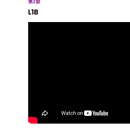
第2節
L1B