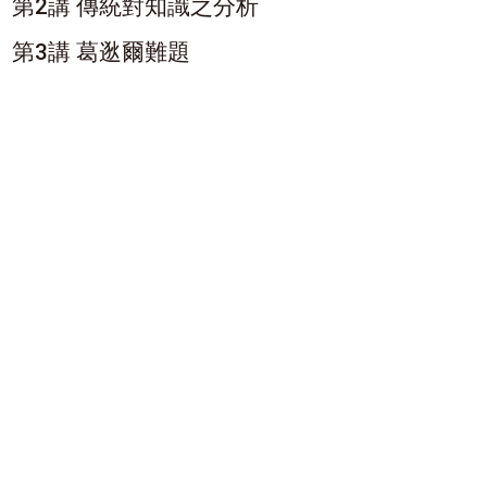
第2講 傳統對知識之分析
第3講 葛逖爾難題