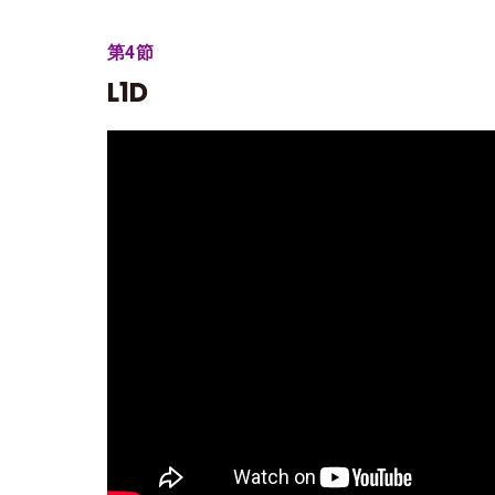
第4節
L1D