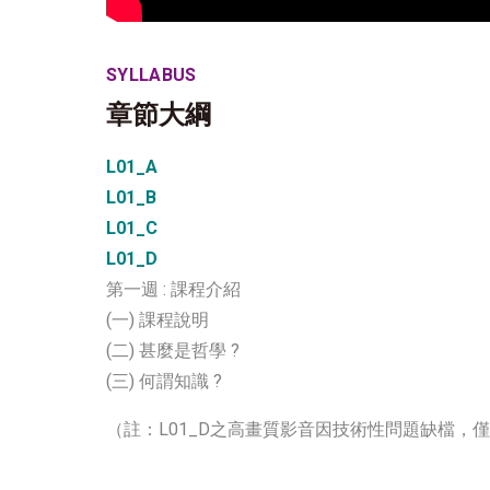
SYLLABUS
章節大綱
L01_A
L01_B
L01_C
L01_D
第一週 : 課程介紹
(一) 課程說明
(二) 甚麼是哲學 ?
(三) 何謂知識 ?
（註：L01_D之高畫質影音因技術性問題缺檔，