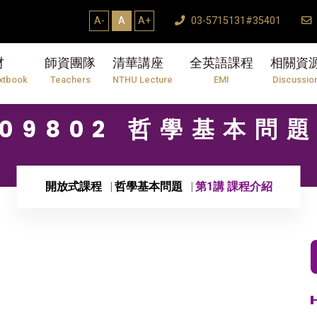
7/31】114學年度第2學期研究生論文口試結束T
A-
A
A+
03-5715131#35401
材
師資團隊
清華講座
全英語課程
相關資
xtbook
Teachers
NTHU Lecture
EMI
Discussio
09802 哲學基本問
開放式課程
哲學基本問題
第1講 課程介紹