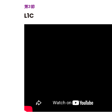
第3節
L1C