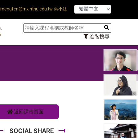
hesis Defense Ends ♠ 【8/1
mengfen@mx.nthu.edu.tw 吳小姐
源
n
進階搜尋
題
返回課程頁面
SOCIAL SHARE