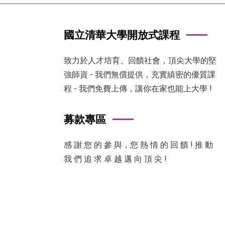
國立清華大學開放式課程
致力於人才培育、回饋社會，頂尖大學的堅
強師資 - 我們無償提供，充實縝密的優質課
程 - 我們免費上傳，讓你在家也能上大學 !
募款專區
感 謝 您 的 參 與，您 熱 情 的 回 饋 ! 推 動
我 們 追 求 卓 越 邁 向 頂 尖 !