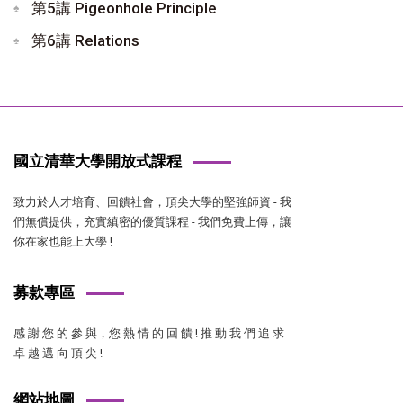
第5講 Pigeonhole Principle
第6講 Relations
國立清華大學開放式課程
致力於人才培育、回饋社會，頂尖大學的堅強師資 - 我
們無償提供，充實縝密的優質課程 - 我們免費上傳，讓
你在家也能上大學 !
募款專區
感 謝 您 的 參 與，您 熱 情 的 回 饋 ! 推 動 我 們 追 求
卓 越 邁 向 頂 尖 !
網站地圖