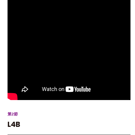
第2節
L4B