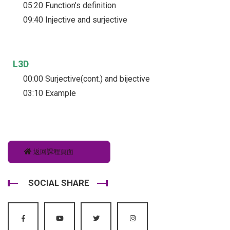
05:20 Function’s definition
09:40 Injective and surjective
L3D
00:00 Surjective(cont.) and bijective
03:10 Example
返回課程頁面
SOCIAL SHARE