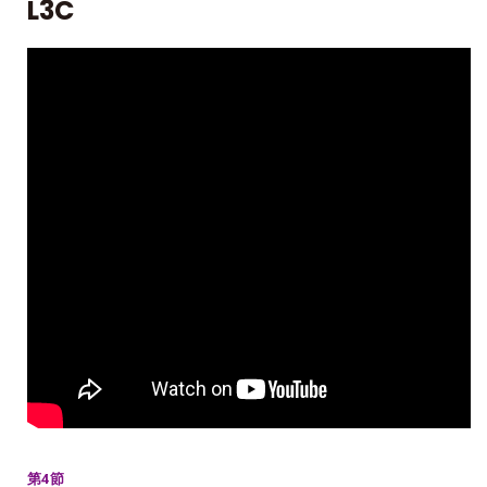
L3C
第4節