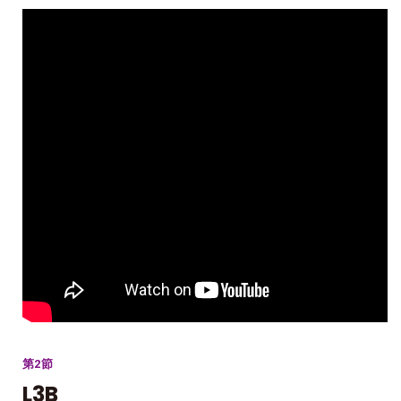
第2節
L3B