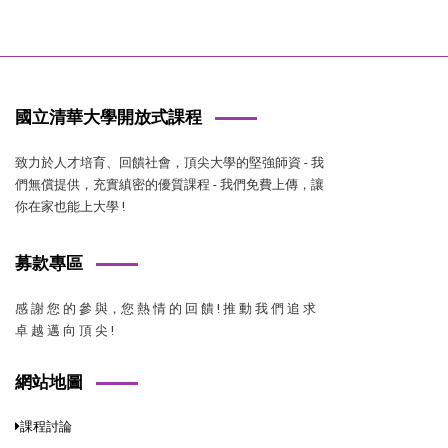
國立清華大學開放式課程
致力於人才培育、回饋社會，頂尖大學的堅強師資 - 我
們無償提供，充實縝密的優質課程 - 我們免費上傳，讓
你在家也能上大學 !
募款專區
感 謝 您 的 參 與，您 熱 情 的 回 饋 ! 推 動 我 們 追 求
卓 越 邁 向 頂 尖 !
網站地圖
課程討論