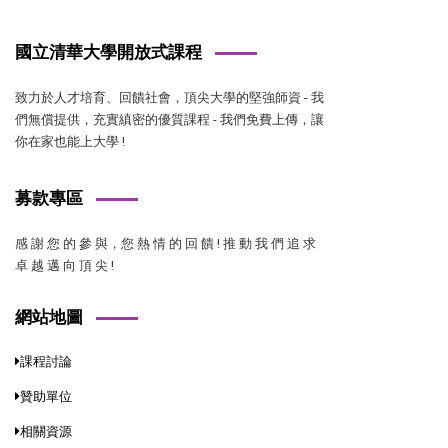
國立清華大學開放式課程
致力於人才培育、回饋社會，頂尖大學的堅強師資 - 我
們無償提供，充實縝密的優質課程 - 我們免費上傳，讓
你在家也能上大學 !
募款專區
感 謝 您 的 參 與，您 熱 情 的 回 饋 ! 推 動 我 們 追 求
卓 越 邁 向 頂 尖 !
網站地圖
課程討論
贊助單位
相關資源