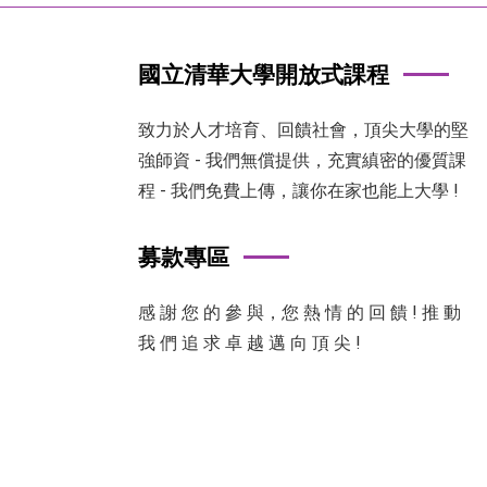
國立清華大學開放式課程
致力於人才培育、回饋社會，頂尖大學的堅
強師資 - 我們無償提供，充實縝密的優質課
程 - 我們免費上傳，讓你在家也能上大學 !
募款專區
感 謝 您 的 參 與，您 熱 情 的 回 饋 ! 推 動
我 們 追 求 卓 越 邁 向 頂 尖 !