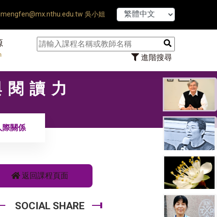
【7/31】114學
mengfen@mx.nthu.edu.tw 吳小姐
源
n
進階搜尋
與閱讀力
人際關係
返回課程頁面
SOCIAL SHARE