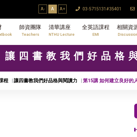
A-
A
A+
03-5715131#35401
材
師資團隊
清華講座
全英語課程
相關資
xtbook
Teachers
NTHU Lecture
EMI
Discussio
01 讓四書教我們好品格
課程
讓四書教我們好品格與閱讀力
第15講 如何建立良好的