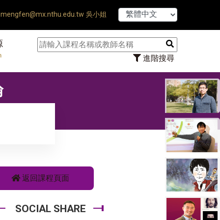
【7/31】114
mengfen@mx.nthu.edu.tw 吳小姐
源
n
進階搜尋
論
返回課程頁面
SOCIAL SHARE