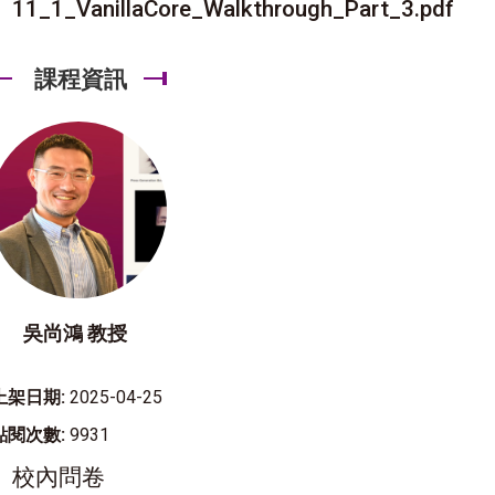
11_1_VanillaCore_Walkthrough_Part_3.pdf
課程資訊
吳尚鴻 教授
上架日期:
2025-04-25
點閱次數:
9931
校內問卷