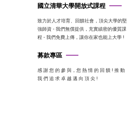
國立清華大學開放式課程
致力於人才培育、回饋社會，頂尖大學的堅
強師資 - 我們無償提供，充實縝密的優質課
程 - 我們免費上傳，讓你在家也能上大學 !
募款專區
感 謝 您 的 參 與，您 熱 情 的 回 饋 ! 推 動
我 們 追 求 卓 越 邁 向 頂 尖 !