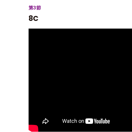
第3節
8C