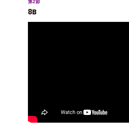
第2節
8B