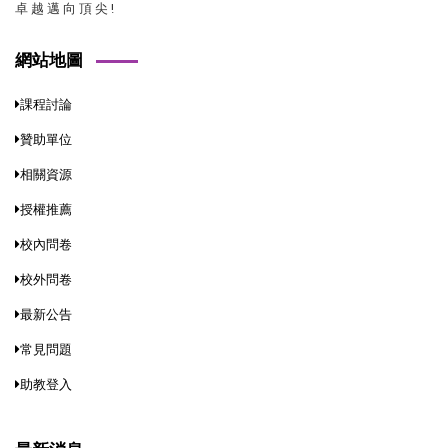
卓 越 邁 向 頂 尖 !
網站地圖
課程討論
贊助單位
相關資源
授權推薦
校內問卷
校外問卷
最新公告
常見問題
助教登入