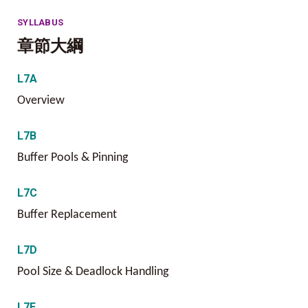
SYLLABUS
章節大綱
L7A
Overview
L7B
Buffer Pools & Pin
ning
L7C
Buffer Replacement
L7D
Pool Size & Deadlock Handling
L7E