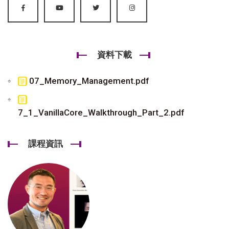
資料下載
07_Memory_Management.pdf
7_1_VanillaCore_Walkthrough_Part_2.pdf
課程資訊