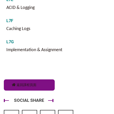
ACID & Logging
L7F
Caching Logs
L7G
Implementation & Assignment
返回課程頁面
SOCIAL SHARE