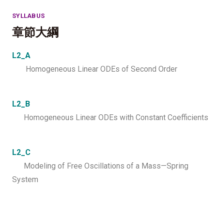
SYLLABUS
章節大綱
L2_A
Homogeneous Linear ODEs of Second Order
L2_B
Homogeneous Linear ODEs with Constant Coefficients
L2_C
Modeling of Free Oscillations of a Mass—Spring
System