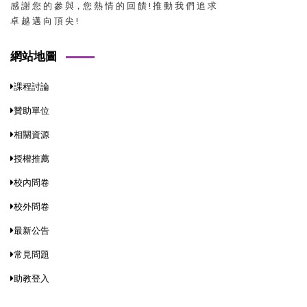
感 謝 您 的 參 與，您 熱 情 的 回 饋 ! 推 動 我 們 追 求
卓 越 邁 向 頂 尖 !
網站地圖
課程討論
贊助單位
相關資源
授權推薦
校內問卷
校外問卷
最新公告
常見問題
助教登入