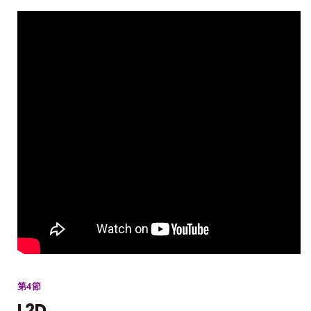
第4節
L2D