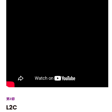
第3節
L2C