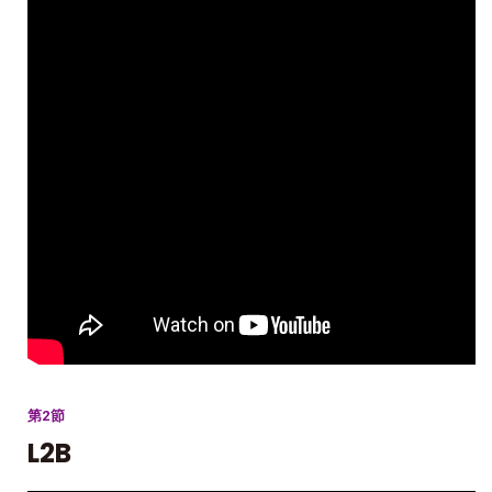
第2節
L2B