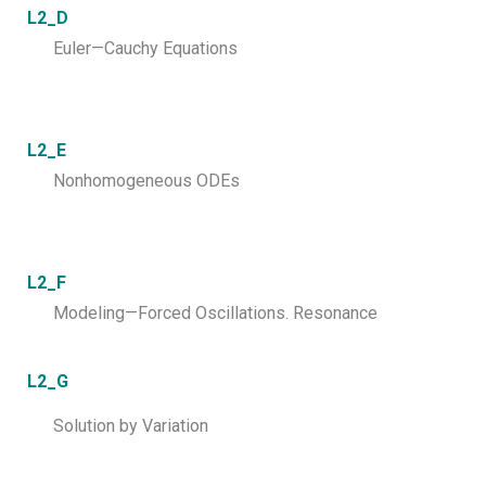
L2_D
Euler—Cauchy Equations
L2_E
Nonhomogeneous ODEs
L2_F
Modeling—Forced Oscillations. Resonance
L2_G
Solution by Variation