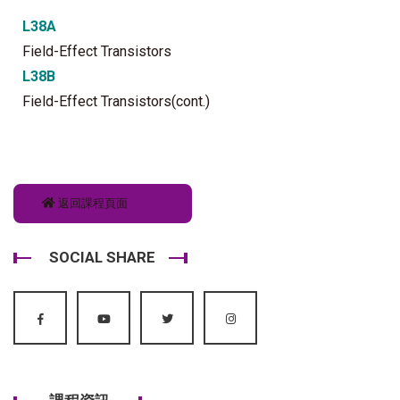
L38A
Field-Effect Transistors
L38B
Field-Effect Transistors(cont.)
返回課程頁面
SOCIAL SHARE