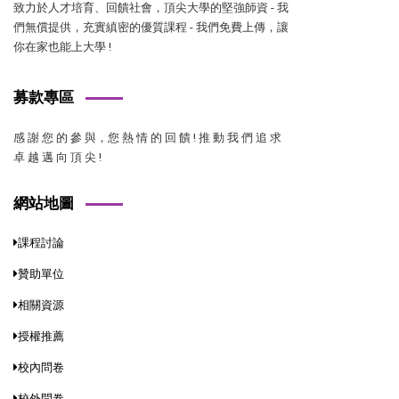
致力於人才培育、回饋社會，頂尖大學的堅強師資 - 我
們無償提供，充實縝密的優質課程 - 我們免費上傳，讓
你在家也能上大學 !
募款專區
感 謝 您 的 參 與，您 熱 情 的 回 饋 ! 推 動 我 們 追 求
卓 越 邁 向 頂 尖 !
網站地圖
課程討論
贊助單位
相關資源
授權推薦
校內問卷
校外問卷