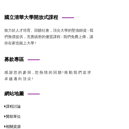
國立清華大學開放式課程
致力於人才培育、回饋社會，頂尖大學的堅強師資 - 我
們無償提供，充實縝密的優質課程 - 我們免費上傳，讓
你在家也能上大學 !
募款專區
感 謝 您 的 參 與，您 熱 情 的 回 饋 ! 推 動 我 們 追 求
卓 越 邁 向 頂 尖 !
網站地圖
課程討論
贊助單位
相關資源