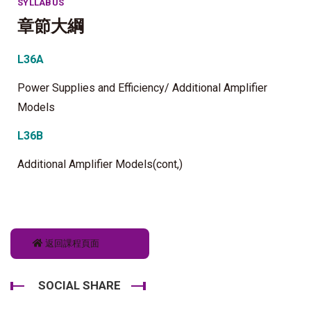
SYLLABUS
章節大綱
L36A
Power Supplies and Efficiency/ Additional Amplifier
Models
L36B
Additional Amplifier Models(cont,)
返回課程頁面
SOCIAL SHARE