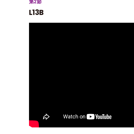
第2節
L13B