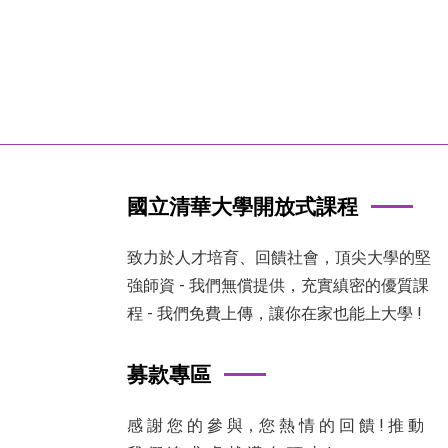
國立清華大學開放式課程
致力於人才培育、回饋社會，頂尖大學的堅
強師資 - 我們無償提供，充實縝密的優質課
程 - 我們免費上傳，讓你在家也能上大學 !
募款專區
感 謝 您 的 參 與，您 熱 情 的 回 饋 ! 推 動