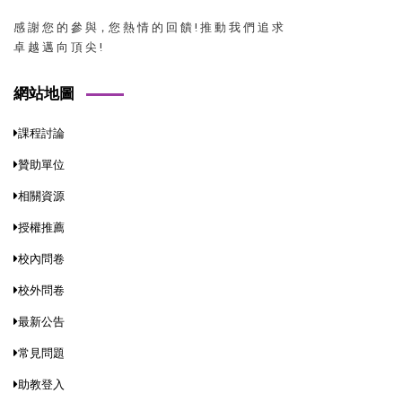
感 謝 您 的 參 與，您 熱 情 的 回 饋 ! 推 動 我 們 追 求
卓 越 邁 向 頂 尖 !
網站地圖
課程討論
贊助單位
相關資源
授權推薦
校內問卷
校外問卷
最新公告
常見問題
助教登入