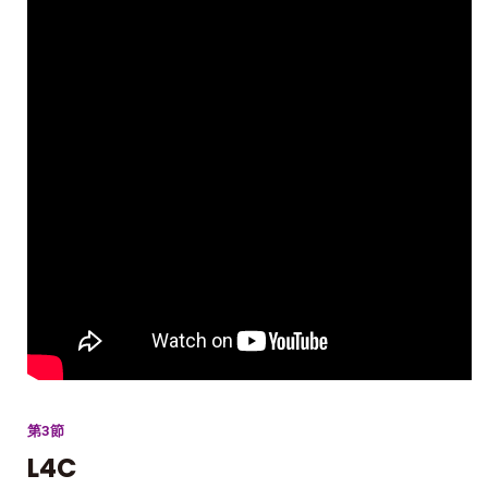
第3節
L4C