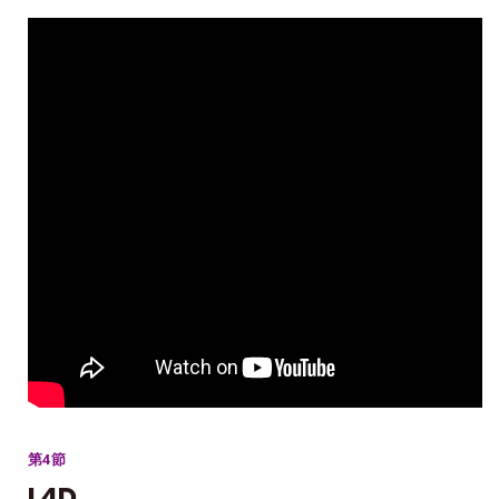
第4節
L4D