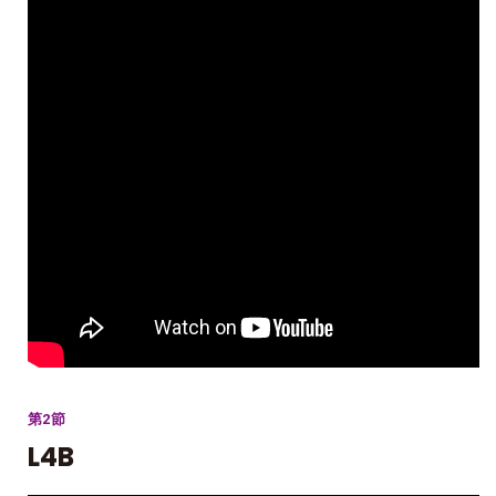
第2節
L4B