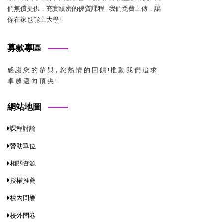
們無償提供，充實縝密的優質課程 - 我們免費上傳，讓
你在家也能上大學 !
募款專區
感 謝 您 的 參 與，您 熱 情 的 回 饋 ! 推 動 我 們 追 求
卓 越 邁 向 頂 尖 !
網站地圖
課程討論
贊助單位
相關資源
授權推薦
校內問卷
校外問卷