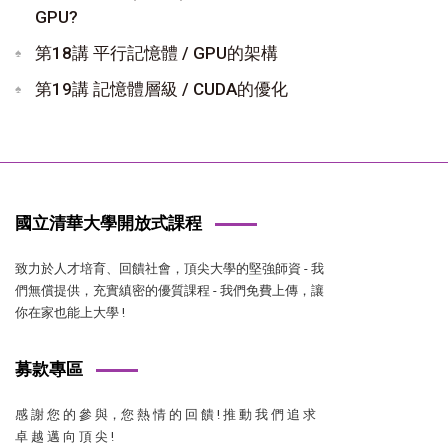
GPU?
第18講 平行記憶體 / GPU的架構
第19講 記憶體層級 / CUDA的優化
國立清華大學開放式課程
致力於人才培育、回饋社會，頂尖大學的堅強師資 - 我
們無償提供，充實縝密的優質課程 - 我們免費上傳，讓
你在家也能上大學 !
募款專區
感 謝 您 的 參 與，您 熱 情 的 回 饋 ! 推 動 我 們 追 求
卓 越 邁 向 頂 尖 !