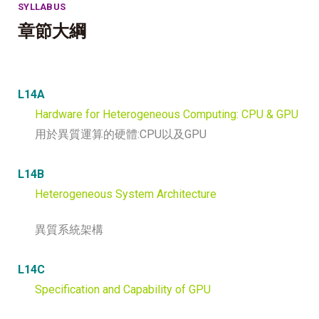
SYLLABUS
章節大綱
L14A
Hardware for Heterogeneous Computing: CPU & GPU
用於異質運算的硬體:CPU以及GPU
L14B
Heterogeneous System Architecture
異質系統架構
L14C
Specification and Capability of GPU