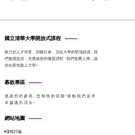
國立清華大學開放式課程
致力於人才培育、回饋社會，頂尖大學的堅強師資 - 我
們無償提供，充實縝密的優質課程 - 我們免費上傳，讓
你在家也能上大學 !
募款專區
感 謝 您 的 參 與，您 熱 情 的 回 饋 ! 推 動 我 們 追 求
卓 越 邁 向 頂 尖 !
網站地圖
課程討論