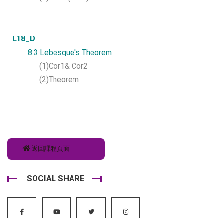
L18_D
8.3 Lebesque's Theorem
(1)Cor1& Cor2
(2)Theorem
返回課程頁面
SOCIAL SHARE