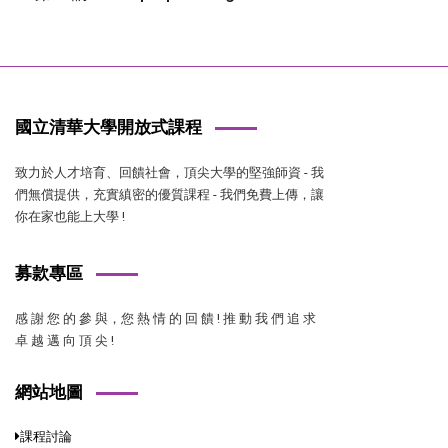
國立清華大學開放式課程
致力於人才培育、回饋社會，頂尖大學的堅強師資 - 我
們無償提供，充實縝密的優質課程 - 我們免費上傳，讓
你在家也能上大學 !
募款專區
感 謝 您 的 參 與，您 熱 情 的 回 饋 ! 推 動 我 們 追 求
卓 越 邁 向 頂 尖 !
網站地圖
課程討論