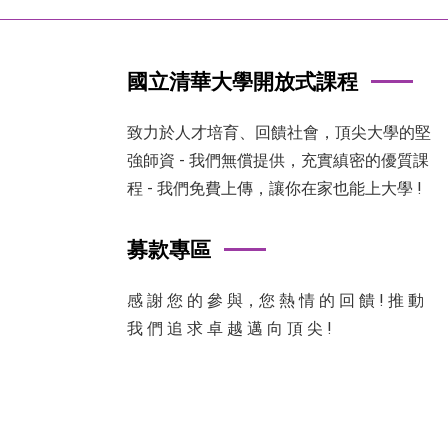
國立清華大學開放式課程
致力於人才培育、回饋社會，頂尖大學的堅
強師資 - 我們無償提供，充實縝密的優質課
程 - 我們免費上傳，讓你在家也能上大學 !
募款專區
感 謝 您 的 參 與，您 熱 情 的 回 饋 ! 推 動
我 們 追 求 卓 越 邁 向 頂 尖 !