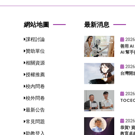
網站地圖
最新消息
課程討論
2026
善用 A
贊助單位
AI 幫手
相關資源
2026
台灣開
授權推薦
校內問卷
2026
校外問卷
TOC
最新公告
2026
常見問題
恭賀!
助教登入
教育卓