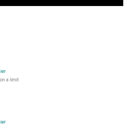
ier
on a limit
ier