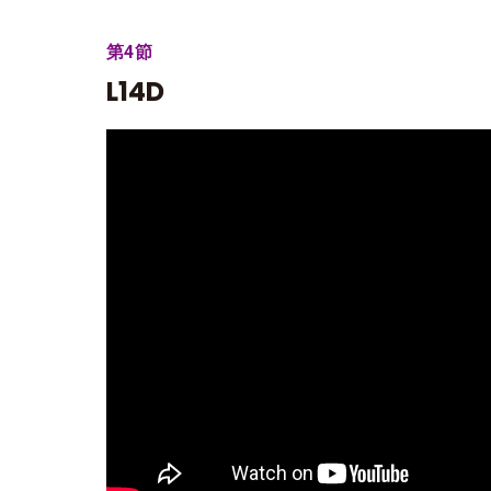
第4節
L14D