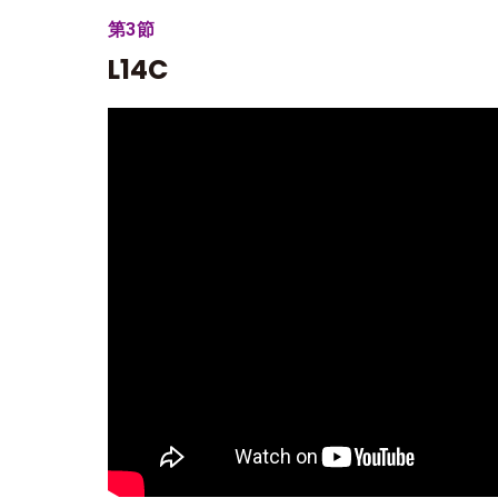
第3節
L14C