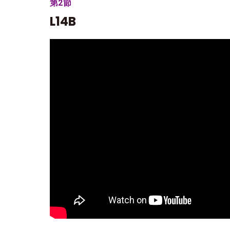
第2節
L14B