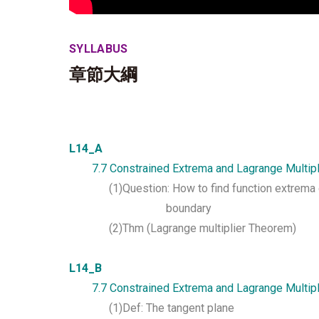
SYLLABUS
章節大綱
L14_A
7.7 Constrained Extrema and Lagrange Multipl
(1)Question: How to find function extrema 
boundary
(2)Thm (Lagrange multiplier Theorem)
L14_B
7.7 Constrained Extrema and Lagrange Multipl
(1)Def: The tangent plane