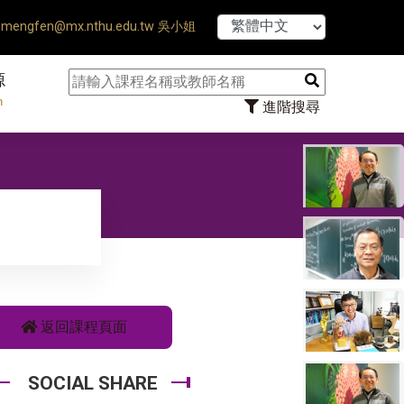
【7/31】114學年度第
mengfen@mx.nthu.edu.tw 吳小姐
源
n
進階搜尋
返回課程頁面
SOCIAL SHARE