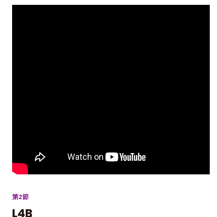
第2節
L4B