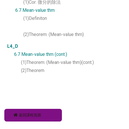
(1)Cor: 微分的除法
6.7 Mean-value thm
(1)Definiton
(2)Theorem: (Mean-value thm)
L4_D
6.7 Mean-value thm (cont.)
(1)Theorem: (Mean-value thm)(cont.)
(2)Theorem
返回課程頁面