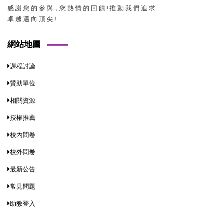
感 謝 您 的 參 與，您 熱 情 的 回 饋 ! 推 動 我 們 追 求
卓 越 邁 向 頂 尖 !
網站地圖
課程討論
贊助單位
相關資源
授權推薦
校內問卷
校外問卷
最新公告
常見問題
助教登入