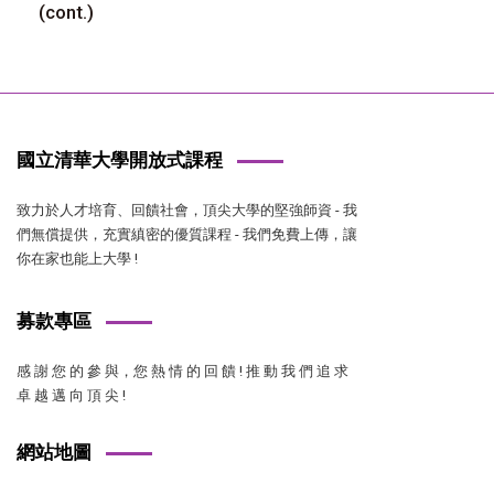
(cont.)
國立清華大學開放式課程
致力於人才培育、回饋社會，頂尖大學的堅強師資 - 我
們無償提供，充實縝密的優質課程 - 我們免費上傳，讓
你在家也能上大學 !
募款專區
感 謝 您 的 參 與，您 熱 情 的 回 饋 ! 推 動 我 們 追 求
卓 越 邁 向 頂 尖 !
網站地圖