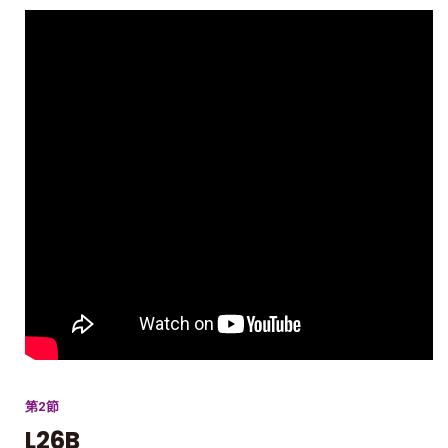
第2節
L26B