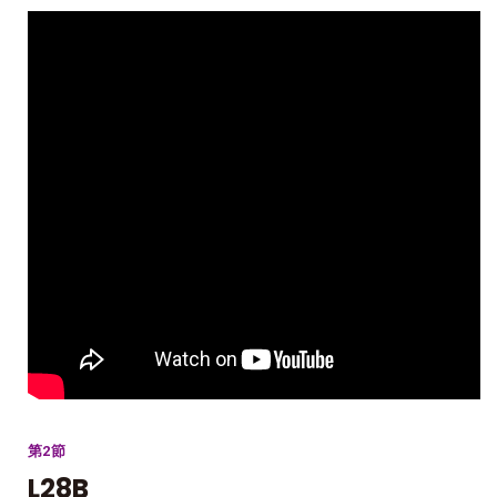
第2節
L28B