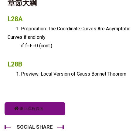
章節大綱
L28A
1. Proposition: The Coordinate Curves Are Asymptotic
Curves if and only
if f=F=0 (cont.)
L28B
1. Preview: Local Version of Gauss Bonnet Theorem
返回課程頁面
SOCIAL SHARE