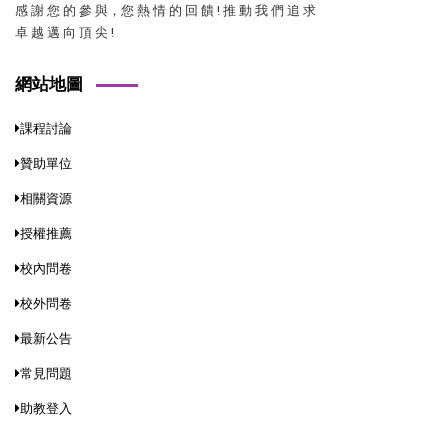
感 謝 您 的 參 與，您 熱 情 的 回 饋 ! 推 動 我 們 追 求
卓 越 邁 向 頂 尖 !
網站地圖
課程討論
贊助單位
相關資源
授權推薦
校內問卷
校外問卷
最新公告
常見問題
助教登入