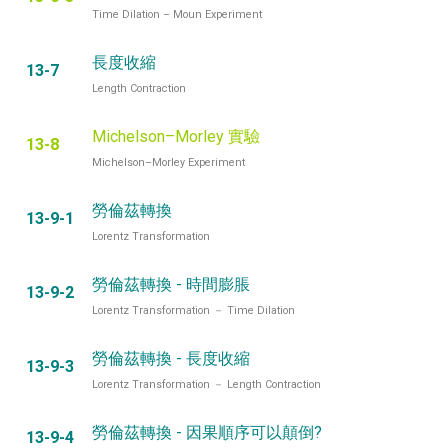
Time Dilation – Moun Experiment
長度收縮
13-7
Length Contraction
Michelson–Morley 實驗
13-8
Michelson–Morley Experiment
勞倫茲轉換
13-9-1
Lorentz Transformation
勞倫茲轉換 - 時間膨脹
13-9-2
Lorentz Transformation － Time Dilation
勞倫茲轉換 - 長度收縮
13-9-3
Lorentz Transformation － Length Contraction
勞倫茲轉換 - 因果順序可以顛倒?
13-9-4