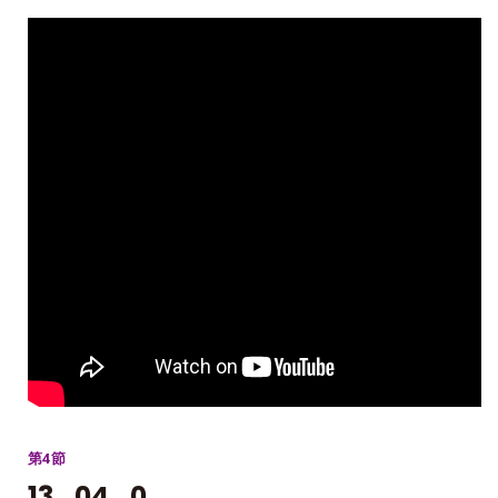
第4節
13_04_0