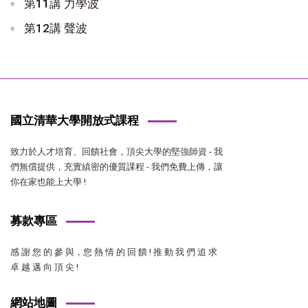
第11講 力學波
第12講 聲波
國立清華大學開放式課程
致力於人才培育、回饋社會，頂尖大學的堅強師資 - 我
們無償提供，充實縝密的優質課程 - 我們免費上傳，讓
你在家也能上大學 !
募款專區
感 謝 您 的 參 與，您 熱 情 的 回 饋 ! 推 動 我 們 追 求
卓 越 邁 向 頂 尖 !
網站地圖