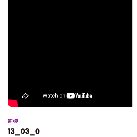
第3節
13_03_0