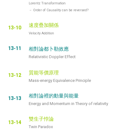
Lorentz Transformation
－ Order of Causality can be reversed?
速度疊加關係
13-10
Velocity Addition
13-11
相對論都卜勒效應
Relativistic Doppler Effect
質能等價原理
13-12
Mass-energy Equivalence Principle
相對論裡的動量與能量
13-13
Energy and Momentum in Theory of relativity
雙生子悖論
13-14
Twin Paradox