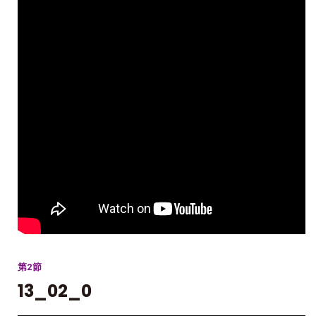
第2節
13_02_0