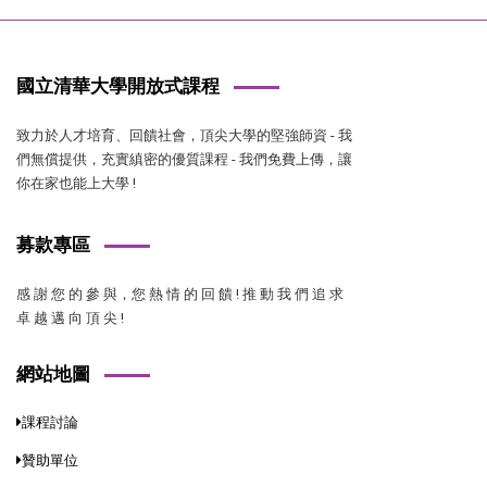
國立清華大學開放式課程
致力於人才培育、回饋社會，頂尖大學的堅強師資 - 我
們無償提供，充實縝密的優質課程 - 我們免費上傳，讓
你在家也能上大學 !
募款專區
感 謝 您 的 參 與，您 熱 情 的 回 饋 ! 推 動 我 們 追 求
卓 越 邁 向 頂 尖 !
網站地圖
課程討論
贊助單位