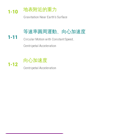
地表附近的重力
1-10
Gravitation Near Earth’s Surface
等速率圓周運動、向心加速度
1-11
Circular Motion with Constant Speed、
Centripetal Acceleration
向心加速度
1-12
Centripetal Acceleration