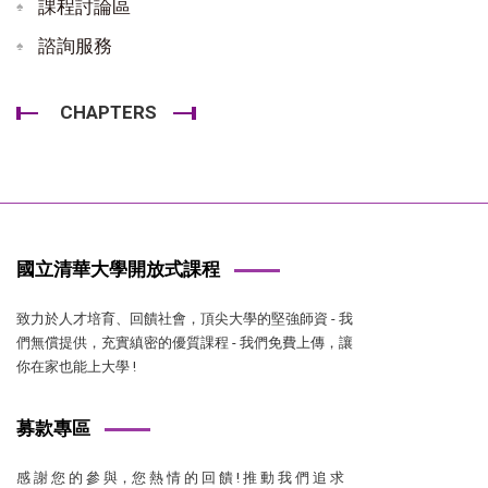
課程討論區
諮詢服務
CHAPTERS
國立清華大學開放式課程
致力於人才培育、回饋社會，頂尖大學的堅強師資 - 我
們無償提供，充實縝密的優質課程 - 我們免費上傳，讓
你在家也能上大學 !
募款專區
感 謝 您 的 參 與，您 熱 情 的 回 饋 ! 推 動 我 們 追 求