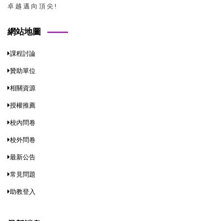
卓 越 邁 向 頂 尖 !
網站地圖
課程討論
贊助單位
相關資源
授權推薦
校內問卷
校外問卷
最新公告
常見問題
助教登入